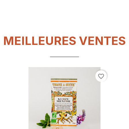
MEILLEURES VENTES
favorite_border